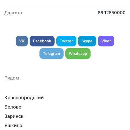
Долгота
86.12850000
VK
Facebook
Twitter
Skype
Viber
Telegram
Whatsapp
Рядом
Краснобродский
Белово
Заринск
Яшкино