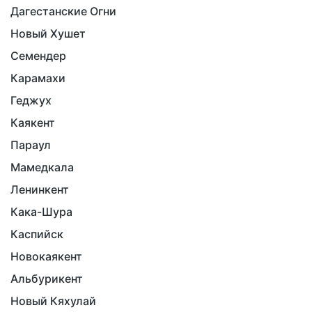
Дагестанские Огни
Новый Хушет
Семендер
Карамахи
Геджух
Каякент
Параул
Мамедкала
Ленинкент
Кака-Шура
Каспийск
Новокаякент
Альбурикент
Новый Кяхулай