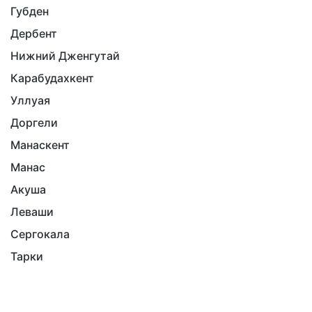
Губден
Дербент
Нижний Дженгутай
Карабудахкент
Уллуая
Доргели
Манаскент
Манас
Акуша
Леваши
Сергокала
Тарки