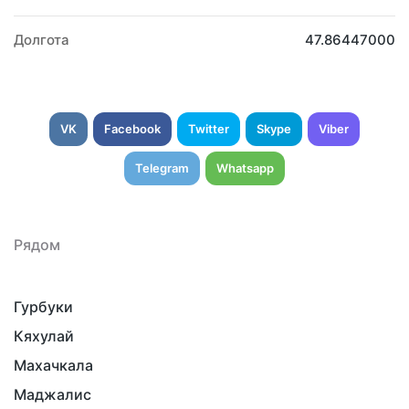
Долгота
47.86447000
VK
Facebook
Twitter
Skype
Viber
Telegram
Whatsapp
Рядом
Гурбуки
Кяхулай
Махачкала
Маджалис