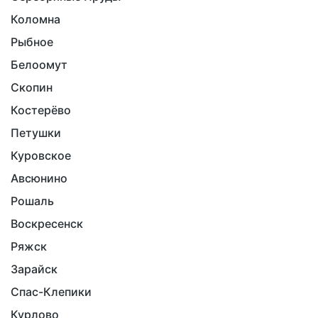
Коломна
Рыбное
Белоомут
Скопин
Костерёво
Петушки
Куровское
Авсюнино
Рошаль
Воскресенск
Ряжск
Зарайск
Спас-Клепики
Курлово