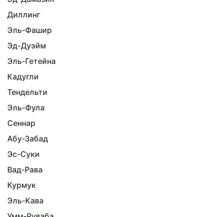
Диллинг
Эль-Фашир
Эд-Дуэйм
Эль-Гетейна
Кадугли
Тендельти
Эль-Фула
Сеннар
Абу-Забад
Эс-Суки
Вад-Рава
Курмук
Эль-Кава
Умм-Руваба