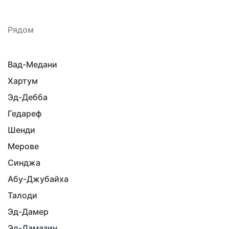
Рядом
Вад-Медани
Хартум
Эд-Дебба
Гедареф
Шенди
Мерове
Синджа
Абу-Джубайха
Талоди
Эд-Дамер
Эд-Дамазин