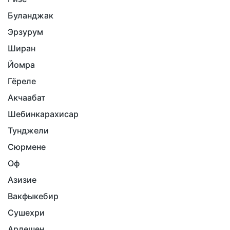
Буланджак
Эрзурум
Ширан
Йомра
Гёреле
Акчаабат
Шебинкарахисар
Тунджели
Сюрмене
Оф
Азизие
Вакфыкебир
Сушехри
Ардешен