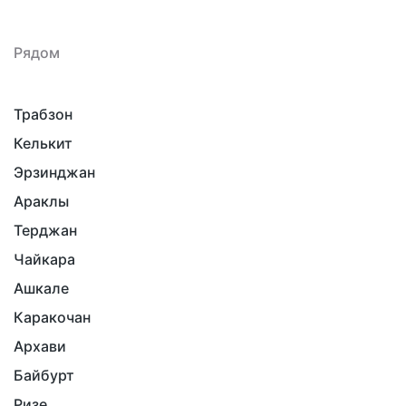
Рядом
Трабзон
Келькит
Эрзинджан
Араклы
Терджан
Чайкара
Ашкале
Каракочан
Архави
Байбурт
Ризе