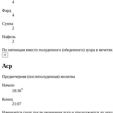
4
Фард
4
Сунна
2
Нафиль
2
По пятницам вместо полуденного (обеденного) зухра в мечетях
×
Аср
Предвечерняя (послеполуденная) молитва
Начало
*
18:36
Конец
21:07
Начинается сразу после окончания зухр и продолжается до заход