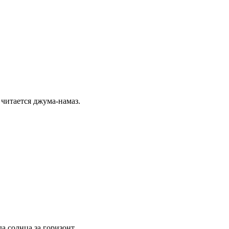
 читается джума-намаз.
а солнца за горизонт.