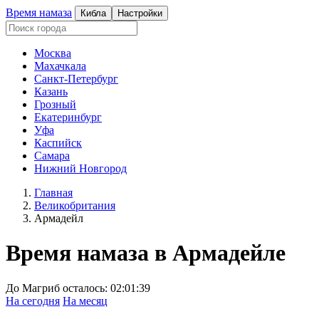
Время намаза
Кибла
Настройки
Москва
Махачкала
Санкт-Петербург
Казань
Грозный
Екатеринбург
Уфа
Каспийск
Самара
Нижний Новгород
Главная
Великобритания
Армадейл
Время намаза в
Армадейле
До Магриб осталось:
02:01:39
На сегодня
На месяц