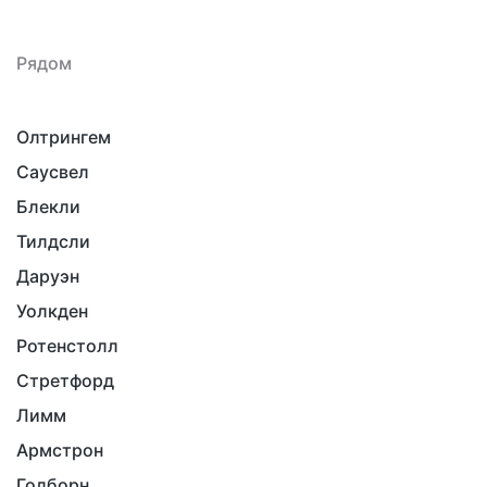
Рядом
Олтрингем
Саусвел
Блекли
Тилдсли
Даруэн
Уолкден
Ротенстолл
Стретфорд
Лимм
Армстрон
Голборн