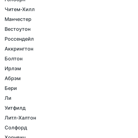
Читем-Хилл
Манчестер
Вестоутон
Россендейл
Аккрингтон
Болтон
Ирлэм
Абрэм
Бери
Ли
Уитфилд
Литл-Халтон
Солфорд
Хорнвич