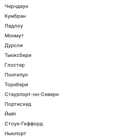
Черчдаун
Кумбран
Ладлоу
Монмут
Дурсли
Тьюксбери
Глостер
Понтипул
Торнбери
Стаурпорт-он-Северн
Портисхед
Йейт
Стоук-Гиффорд
Ньюпорт