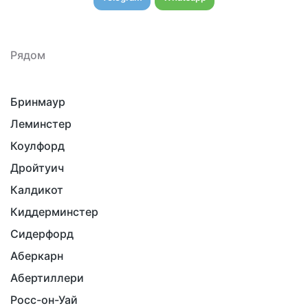
Рядом
Бринмаур
Леминстер
Коулфорд
Дройтуич
Калдикот
Киддерминстер
Сидерфорд
Аберкарн
Абертиллери
Росс-он-Уай