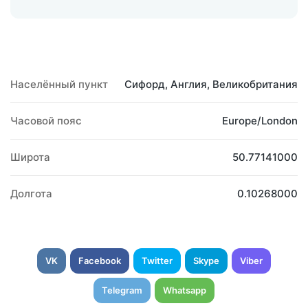
Населённый пункт
Сифорд, Англия, Великобритания
Часовой пояс
Europe/London
Широта
50.77141000
Долгота
0.10268000
VK
Facebook
Twitter
Skype
Viber
Telegram
Whatsapp