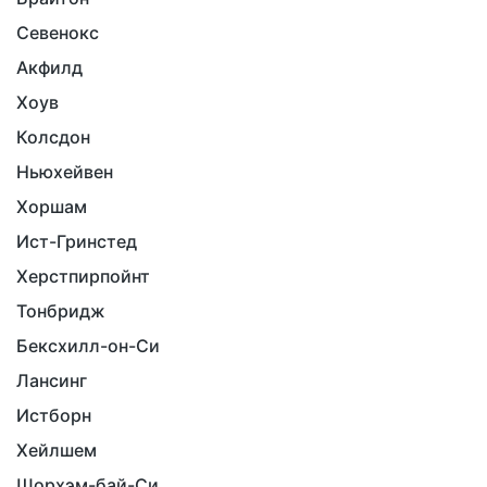
Севенокс
Акфилд
Хоув
Колсдон
Ньюхейвен
Хоршам
Ист-Гринстед
Херстпирпойнт
Тонбридж
Бексхилл-он-Си
Лансинг
Истборн
Хейлшем
Шорхэм-бай-Си