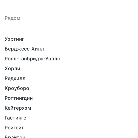
Рядом
Уэртинг
Бёрджесс-Хилл
Роял-Танбридж-Уэллс
Хорли
Редхилл
Кроуборо
Роттингдин
Кейтерхэм
Гастингс
Рейгейт
Брайтон