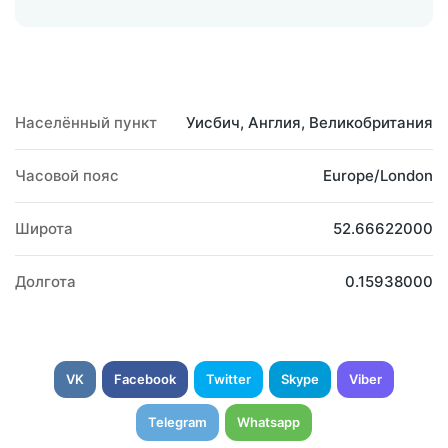
Населённый пункт
Уисбич, Англия, Великобритания
Часовой пояс
Europe/London
Широта
52.66622000
Долгота
0.15938000
VK
Facebook
Twitter
Skype
Viber
Telegram
Whatsapp