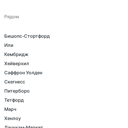
Рядом
Бишопс-Стортфорд
Или
Кембридж
Хейверхил
Саффрон Уолден
Скегнесс
Питерборо
Тетфорд
Марч
Хенлоу
Даунхэм-Маркет