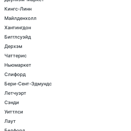
Кингс-Линн
Майлденхолл
Хантингдон
Бигглсуэйд
Дерхэм
Чаттерис
Ньюмаркет
Слифорд
Бери-Сент-Эдмундс
Летчуэрт
Сэнди
Уиттлси
Лаут
Бедфорд