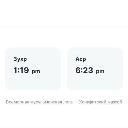
Зухр
Аср
1:19
6:23
pm
pm
Всемирная мусульманская лига — Ханафитский мазхаб