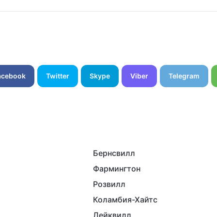
acebook
Twitter
Skype
Viber
Telegram
Бернсвилл
Фармингтон
Розвилл
Коламбия-Хайтс
Лейквилл