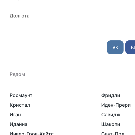
Долгота
VK
F
Рядом
Росмаунт
Фридли
Кристал
Иден-Прери
Иган
Савидж
Идайна
Шакопи
Инвер-Гров-Хайтс
Сент-Пол