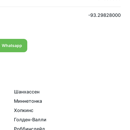
-93.29828000
Whatsapp
Шанхассен
Миннетонка
Хопкинс
Голден-Валли
Роббинсдейл