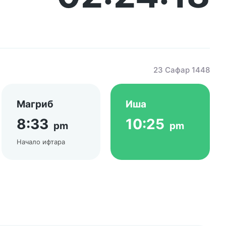
23 Сафар 1448
Магриб
Иша
8:33
10:25
pm
pm
Начало ифтара