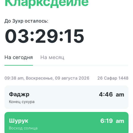
Кларксдейле
До Зухр осталось:
03:29:15
На сегодня
На месяц
09:38 am
, Воскресенье, 09 августа 2026
26 Сафар 1448
Фаджр
4:46
am
Конец сухура
Шурук
6:19
am
Восход солнца