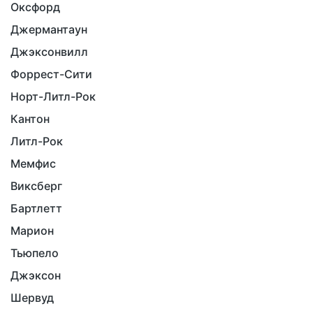
Оксфорд
Джермантаун
Джэксонвилл
Форрест-Сити
Норт-Литл-Рок
Кантон
Литл-Рок
Мемфис
Виксберг
Бартлетт
Марион
Тьюпело
Джэксон
Шервуд