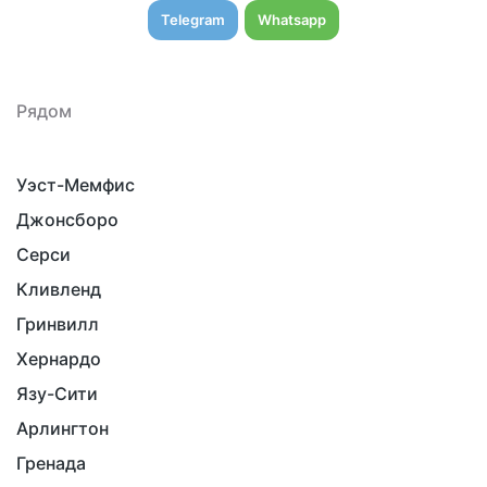
Telegram
Whatsapp
Рядом
Уэст-Мемфис
Джонсборо
Серси
Кливленд
Гринвилл
Хернардо
Язу-Сити
Арлингтон
Гренада