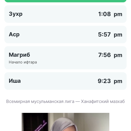
Зухр
1:08
pm
Аср
5:57
pm
Магриб
7:56
pm
Начало ифтара
Иша
9:23
pm
Всемирная мусульманская лига — Ханафитский мазхаб