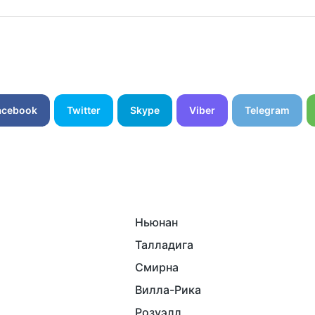
acebook
Twitter
Skype
Viber
Telegram
Ньюнан
Талладига
Смирна
Вилла-Рика
Розуэлл