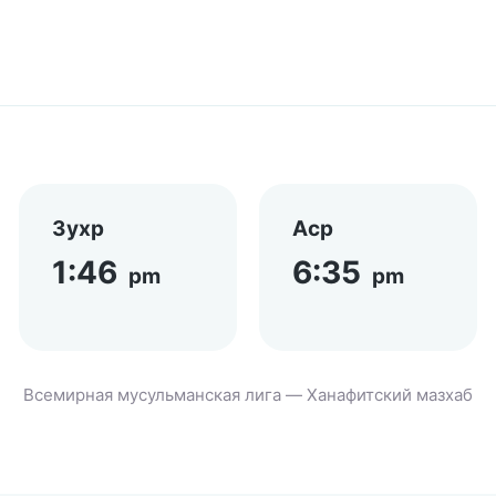
Зухр
Аср
1:46
6:35
pm
pm
Всемирная мусульманская лига — Ханафитский мазхаб