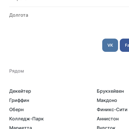
Долгота
VK
F
Рядом
Декейтер
Брукхейвен
Гриффин
Макдоно
Оберн
Финикс-Сити
Колледж-Парк
Аннистон
Мариетта
Вудсток