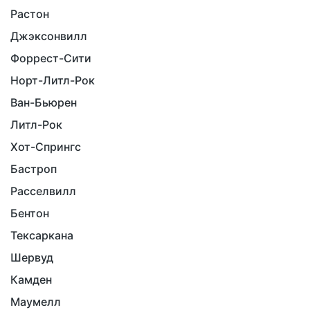
Растон
Джэксонвилл
Форрест-Сити
Норт-Литл-Рок
Ван-Бьюрен
Литл-Рок
Хот-Спрингс
Бастроп
Расселвилл
Бентон
Тексаркана
Шервуд
Камден
Маумелл