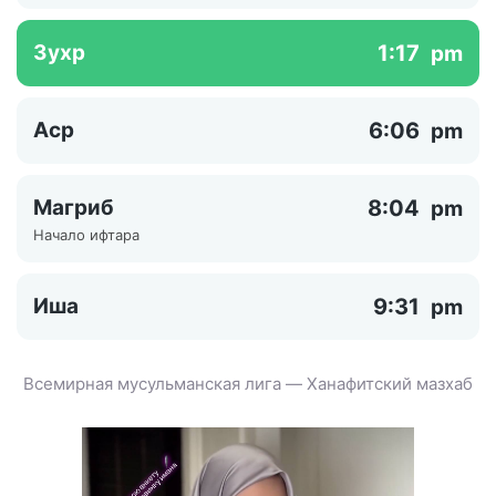
Зухр
1:17
pm
Аср
6:06
pm
Магриб
8:04
pm
Начало ифтара
Иша
9:31
pm
Всемирная мусульманская лига — Ханафитский мазхаб