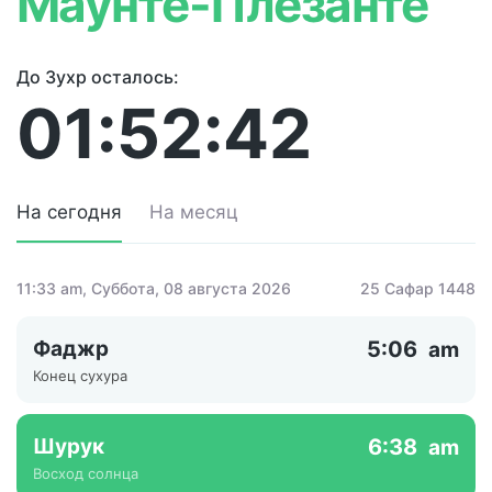
Маунте-Плезанте
До Зухр осталось:
01:52:42
На сегодня
На месяц
11:33 am
, Суббота, 08 августа 2026
25 Сафар 1448
Фаджр
5:06
am
Конец сухура
Шурук
6:38
am
Восход солнца