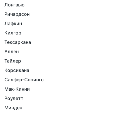
Лонгвью
Ричардсон
Лафкин
Килгор
Тексаркана
Аллен
Тайлер
Корсикана
Салфер-Спрингс
Мак-Кинни
Роулетт
Минден