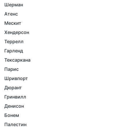
Шерман
Атенс
Мескит
Хендерсон
Террелл
Гарленд
Тексаркана
Парис
Шривпорт
Дюрант
Гринвилл
Денисон
Бонем
Палестин