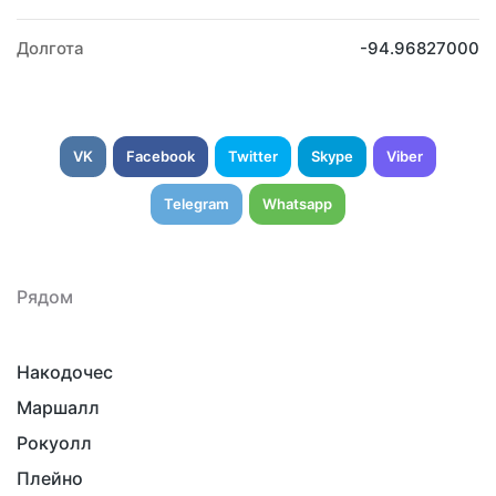
Долгота
-94.96827000
VK
Facebook
Twitter
Skype
Viber
Telegram
Whatsapp
Рядом
Накодочес
Маршалл
Рокуолл
Плейно