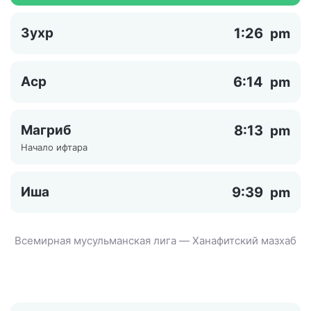
Зухр
1:26
pm
Аср
6:14
pm
Магриб
8:13
pm
Начало ифтара
Иша
9:39
pm
Всемирная мусульманская лига — Ханафитский мазхаб