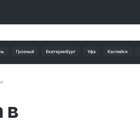
нь
Грозный
Екатеринбург
Уфа
Каспийск
но
 в