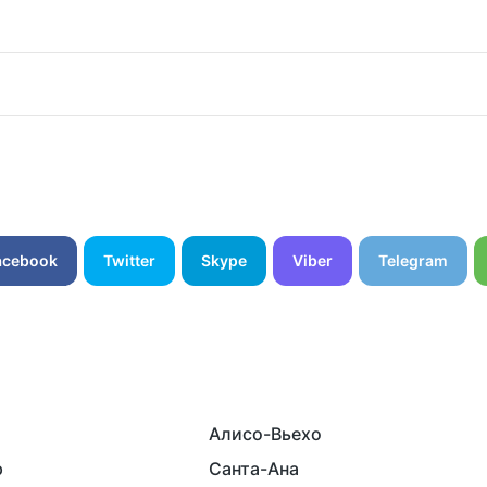
acebook
Twitter
Skype
Viber
Telegram
Алисо-Вьехо
р
Санта-Ана