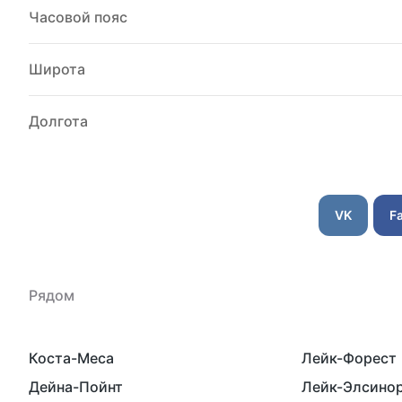
Часовой пояс
Широта
Долгота
VK
F
Рядом
Коста-Меса
Лейк-Форест
Дейна-Пойнт
Лейк-Элсино