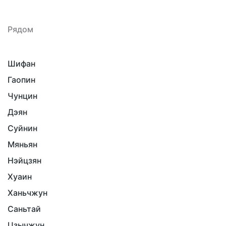
Рядом
Шифан
Гаопин
Чунцин
Дэян
Суйнин
Мяньян
Нэйцзян
Хуаин
Ханьчжун
Саньтай
Цзычжун