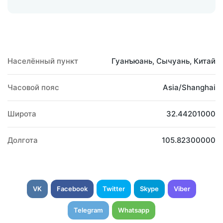
Населённый пункт
Гуанъюань, Сычуань, Китай
Часовой пояс
Asia/Shanghai
Широта
32.44201000
Долгота
105.82300000
VK
Facebook
Twitter
Skype
Viber
Telegram
Whatsapp