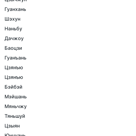
Гуанхань
Шэхун
Наньбу
Дачжоу
Баоцзи
Гуанъань
Цзянъю
Цзянъю
Бэйбэй
Мэйшань
Мяньчжу
Тяньшуй
Цзыян
Юнчуань