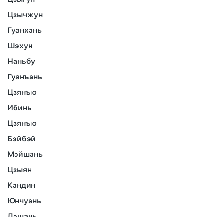
Цзычжун
Гуанхань
Шэхун
Наньбу
Гуанъань
Цзянъю
Ибинь
Цзянъю
Бэйбэй
Мэйшань
Цзыян
Кандин
Юнчуань
Лэшань