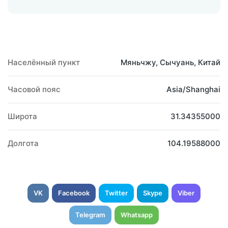
Населённый пункт
Мяньчжу, Сычуань, Китай
Часовой пояс
Asia/Shanghai
Широта
31.34355000
Долгота
104.19588000
VK
Facebook
Twitter
Skype
Viber
Telegram
Whatsapp