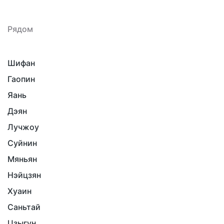
Рядом
Шифан
Гаопин
Яань
Дэян
Лучжоу
Суйнин
Мяньян
Нэйцзян
Хуаин
Саньтай
Цзыгун