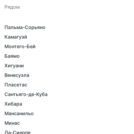
Рядом
Пальма-Сорьяно
Камагуэй
Монтего-Бей
Баямо
Хигуани
Венесуэла
Пласетас
Сантьяго-де-Куба
Хибара
Мансанильо
Минас
Ла-Сиерпе