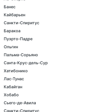
Банес
Кайбарьен
Санкти-Спиритус
Баракоа
Пуэрто-Падре
Ольгин
Пальма-Сорьяно
Санта-Крус-дель-Сур
Хатибонико
Лас-Тунас
Кабайган
Хобабо
Сьего-де-Авила
Санкти-Спиритус