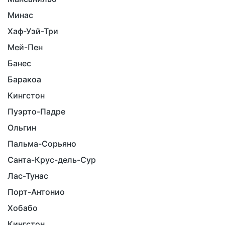
Минас
Хаф-Уэй-Три
Мей-Пен
Банес
Баракоа
Кингстон
Пуэрто-Падре
Ольгин
Пальма-Сорьяно
Санта-Крус-дель-Сур
Лас-Тунас
Порт-Антонио
Хобабо
Кингстон