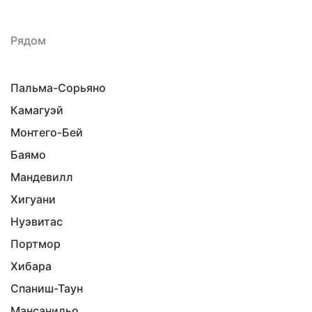
Рядом
Пальма-Сорьяно
Камагуэй
Монтего-Бей
Баямо
Мандевилл
Хигуани
Нуэвитас
Портмор
Хибара
Спаниш-Таун
Мансанильо