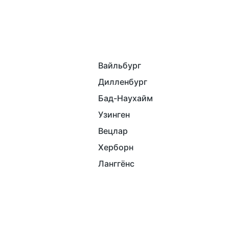
Вайльбург
Дилленбург
Бад-Наухайм
Узинген
Вецлар
Херборн
Ланггёнс