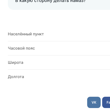
В какую сторону делать намаз?
Населённый пункт
Часовой пояс
Широта
Долгота
VK
F