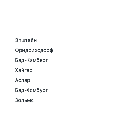
Эпштайн
Фридрихсдорф
Бад-Камберг
Хайгер
Аслар
Бад-Хомбург
Зольмс