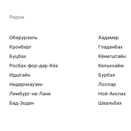
Рядом
Оберурзель
Хадамар
Кронберг
Гладенбах
Буцбах
Кёнигштайн
Росбах-фор-дер-Хёэ
Келькхайм
Идштайн
Бурбах
Нидернхаузен
Лоллар
Лимбург-на-Лане
Ной-Анспах
Бад-Зоден
Швальбах