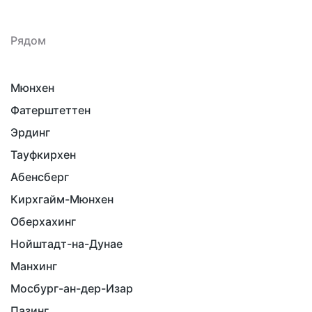
Рядом
Мюнхен
Фатерштеттен
Эрдинг
Тауфкирхен
Абенсберг
Кирхгайм-Мюнхен
Оберхахинг
Нойштадт-на-Дунае
Манхинг
Мосбург-ан-дер-Изар
Пазинг