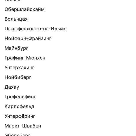
Обершлайсхайм
Вольнцах
Пфаффенхофен-на-Ильме
Нойфарн-Фрайзинг
Майнбург
Графинг-Мюнхен
Унтерхахинг
Нойбиберг
Дахау
Грефельфинг
Карлсфельд
Унтерфёринг
Маркт-Швабен
Эберсберг