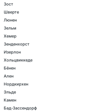
Зост
Шверте
Люнен
Зельм
Хемер
Зенденхорст
Изерлон
Хольцвиккеде
Бёнен
Ален
Нордкирхен
Эльде
Камен
Бад-Зассендорф