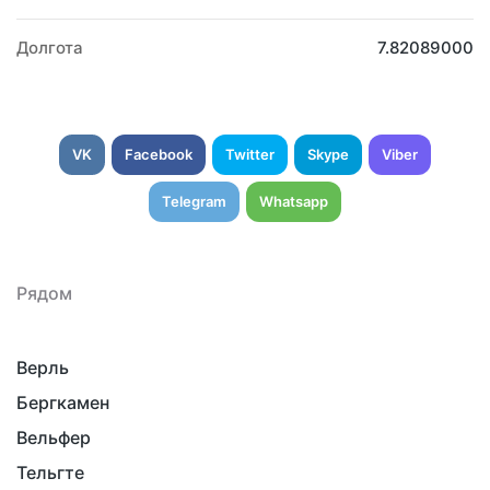
Долгота
7.82089000
VK
Facebook
Twitter
Skype
Viber
Telegram
Whatsapp
Рядом
Верль
Бергкамен
Вельфер
Тельгте