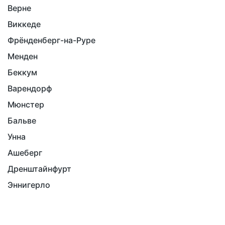
Верне
Виккеде
Фрёнденберг-на-Руре
Менден
Беккум
Варендорф
Мюнстер
Бальве
Унна
Ашеберг
Дренштайнфурт
Эннигерло