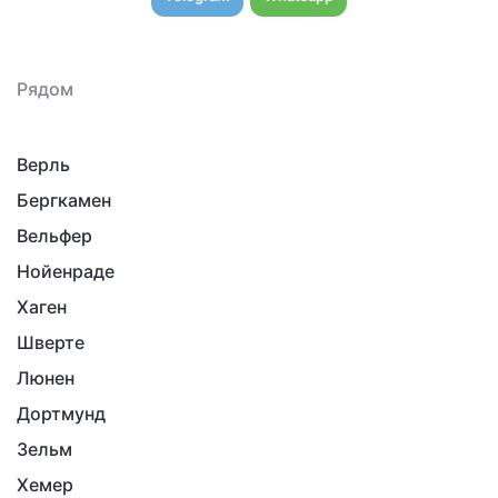
Рядом
Верль
Бергкамен
Вельфер
Нойенраде
Хаген
Шверте
Люнен
Дортмунд
Зельм
Хемер