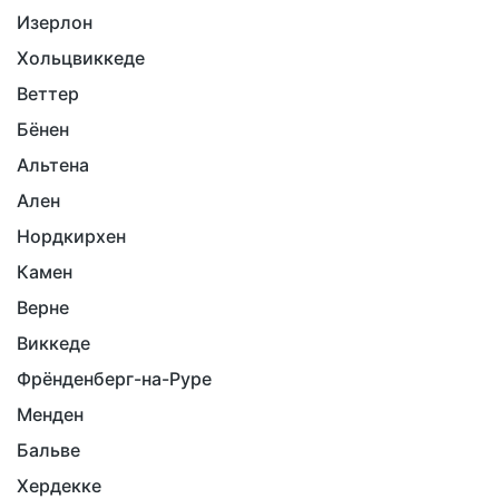
Изерлон
Хольцвиккеде
Веттер
Бёнен
Альтена
Ален
Нордкирхен
Камен
Верне
Виккеде
Фрёнденберг-на-Руре
Менден
Бальве
Хердекке