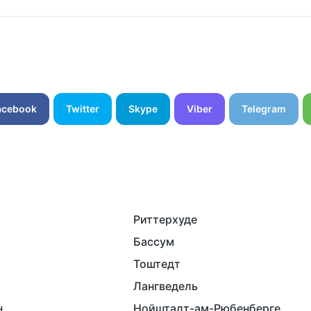
acebook
Twitter
Skype
Viber
Telegram
Риттерхуде
Бассум
Тоштедт
Лангведель
н
Нойштадт-ам-Рюбенберге