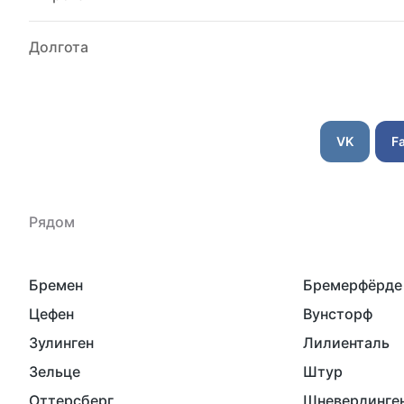
Долгота
VK
F
Рядом
Бремен
Бремерфёрде
Цефен
Вунсторф
Зулинген
Лилиенталь
Зельце
Штур
Оттерсберг
Шневердинге