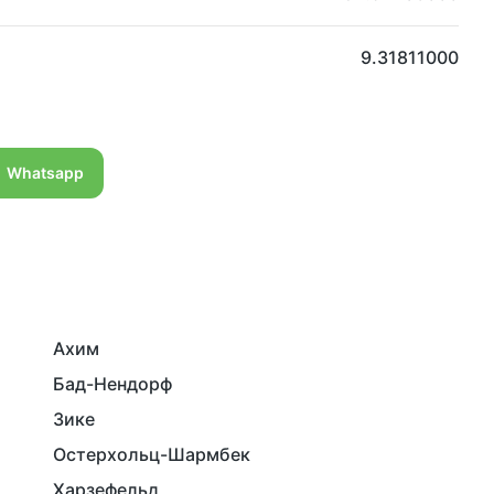
9.31811000
Whatsapp
Ахим
Бад-Нендорф
Зике
Остерхольц-Шармбек
Харзефельд