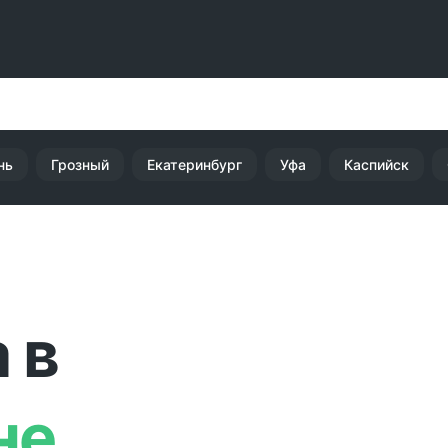
нь
Грозный
Екатеринбург
Уфа
Каспийск
 в
не