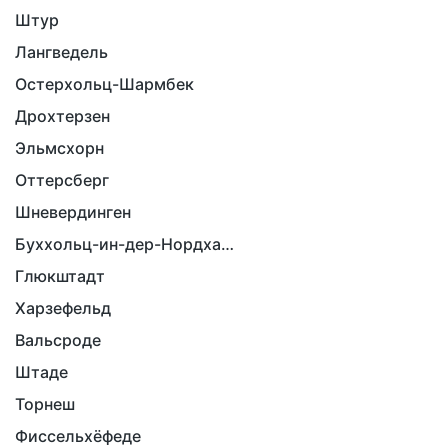
Штур
Лангведель
Остерхольц-Шармбек
Дрохтерзен
Эльмсхорн
Оттерсберг
Шневердинген
Буххольц-ин-дер-Нордхайде
Глюкштадт
Харзефельд
Вальсроде
Штаде
Торнеш
Фиссельхёфеде