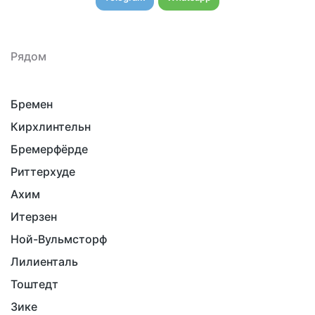
Рядом
Бремен
Кирхлинтельн
Бремерфёрде
Риттерхуде
Ахим
Итерзен
Ной-Вульмсторф
Лилиенталь
Тоштедт
Зике