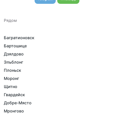
Рядом
Багратионовск
Бартошице
Дзялдово
Эльблонг
Плоньск
Моронг
Щитно
Гвардейск
Добре-Място
Мронгово