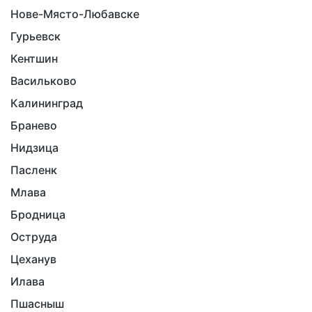
Нове-Място-Любавске
Гурьевск
Кентшин
Васильково
Калининград
Бранево
Нидзица
Пасленк
Млава
Бродница
Оструда
Цеханув
Илава
Пшасныш