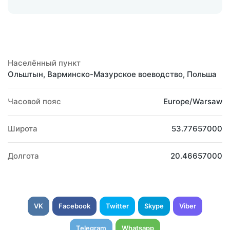
Населённый пункт
Ольштын, Варминско-Мазурское воеводство, Польша
Часовой пояс
Europe/Warsaw
Широта
53.77657000
Долгота
20.46657000
VK
Facebook
Twitter
Skype
Viber
Telegram
Whatsapp