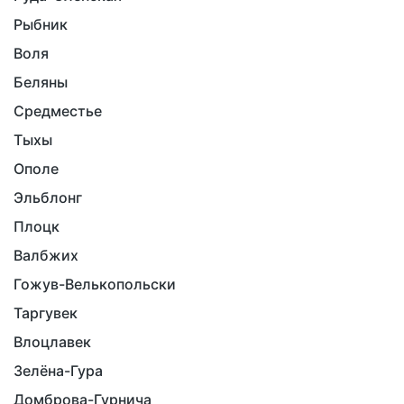
Рыбник
Воля
Беляны
Средместье
Тыхы
Ополе
Эльблонг
Плоцк
Валбжих
Гожув-Велькопольски
Таргувек
Влоцлавек
Зелёна-Гура
Домброва-Гурнича