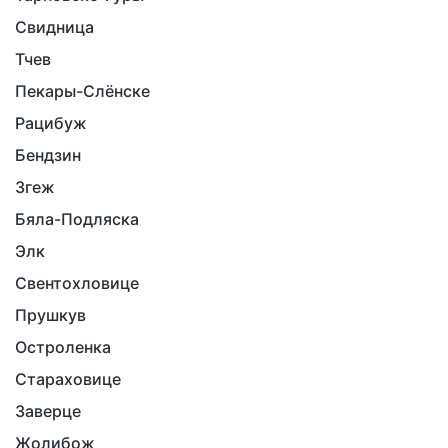
Свидница
Тчев
Пекары-Слёнске
Рацибуж
Бендзин
Згеж
Бяла-Подляска
Элк
Свентохловице
Прушкув
Остроленка
Стараховице
Заверце
Жолибож