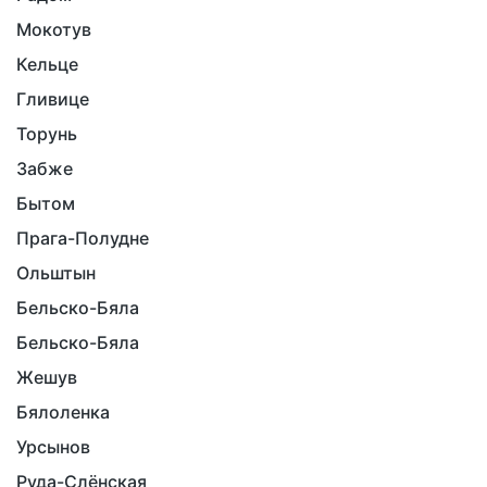
Мокотув
Кельце
Гливице
Торунь
Забже
Бытом
Прага-Полудне
Ольштын
Бельско-Бяла
Бельско-Бяла
Жешув
Бялоленка
Урсынов
Руда-Слёнская