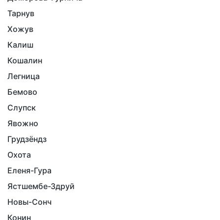
Тарнув
Хожув
Калиш
Кошалин
Легница
Бемово
Слупск
Явожно
Грудзёндз
Охота
Еленя-Гура
Ястшембе-Здруй
Новы-Сонч
Конин