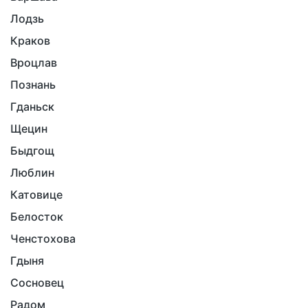
Лодзь
Краков
Вроцлав
Познань
Гданьск
Щецин
Быдгощ
Люблин
Катовице
Белосток
Ченстохова
Гдыня
Сосновец
Радом