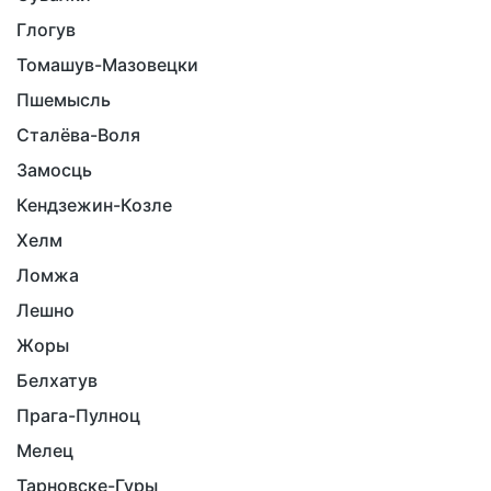
Глогув
Томашув-Мазовецки
Пшемысль
Сталёва-Воля
Замосць
Кендзежин-Козле
Хелм
Ломжа
Лешно
Жоры
Белхатув
Прага-Пулноц
Мелец
Тарновске-Гуры