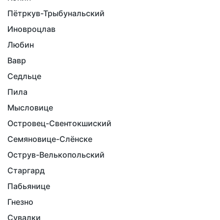
Пётркув-Трыбунальский
Иновроцлав
Любин
Вавр
Седльце
Пила
Мысловице
Островец-Свентокшиский
Семяновице-Слёнске
Острув-Велькопольский
Старгард
Пабьянице
Гнезно
Сувалки