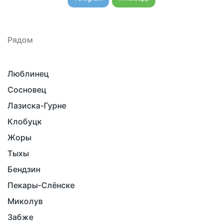
Рядом
Люблинец
Сосновец
Лазиска-Гурне
Клобуцк
Жоры
Тыхы
Бендзин
Пекары-Слёнске
Миколув
Забже