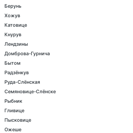
Берунь
Хожув
Катовице
Кнурув
Лендзины
Домброва-Гурнича
Бытом
Радзёнкув
Руда-Слёнская
Семяновице-Слёнске
Рыбник
Гливице
Пысковице
Ожеше