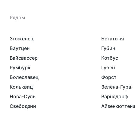
Рядом
Згожелец
Богатыня
Баутцен
Губин
Вайсвассер
Котбус
Румбурк
Губен
Болеславец
Форст
Кольквиц
Зелёна-Гура
Нова-Суль
Варнсдорф
Свебодзин
Айзенхюттен