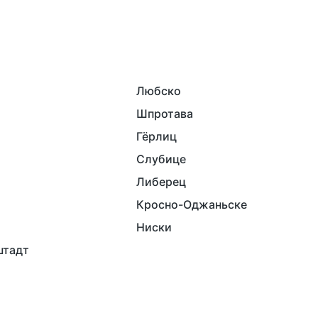
Любско
Шпротава
Гёрлиц
Слубице
Либерец
Кросно-Оджаньске
Ниски
штадт