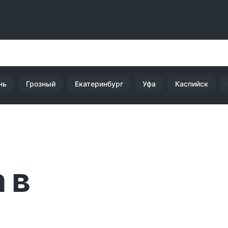
нь
Грозный
Екатеринбург
Уфа
Каспийск
 в