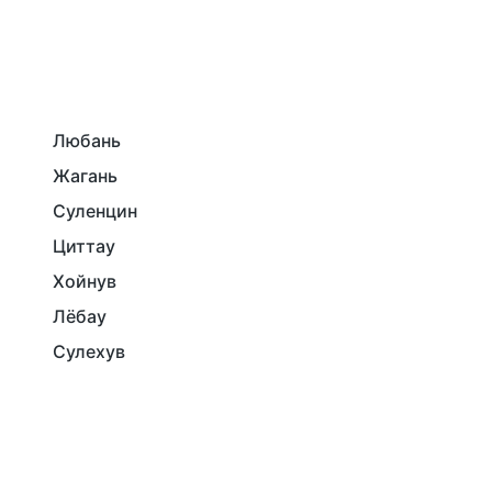
Любань
Жагань
Суленцин
Циттау
Хойнув
Лёбау
Сулехув