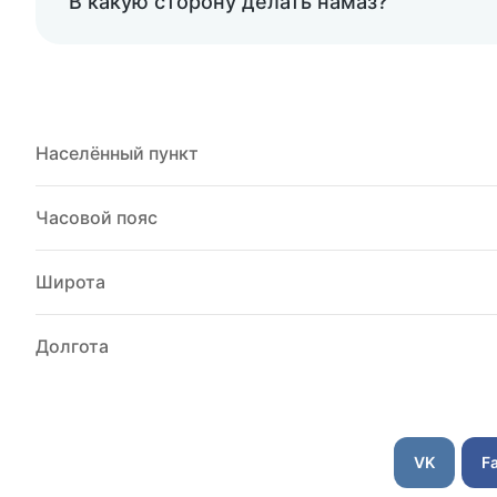
В какую сторону делать намаз?
Населённый пункт
Часовой пояс
Широта
Долгота
VK
F