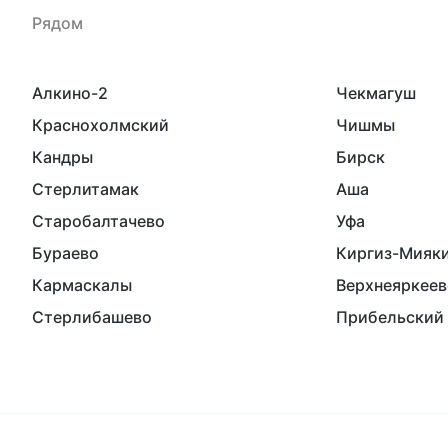
Рядом
Алкино-2
Чекмагуш
Краснохолмский
Чишмы
Кандры
Бирск
Стерлитамак
Аша
Старобалтачево
Уфа
Бураево
Киргиз-Мияк
Кармаскалы
Верхнеяркеев
Стерлибашево
Прибельский