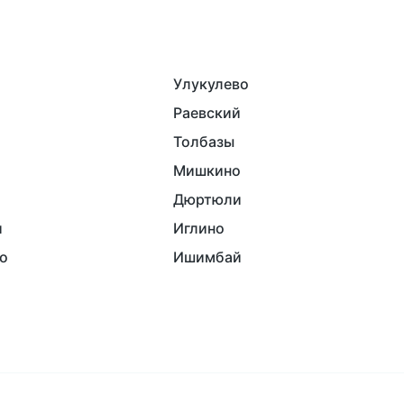
Улукулево
Раевский
Толбазы
Мишкино
Дюртюли
и
Иглино
о
Ишимбай