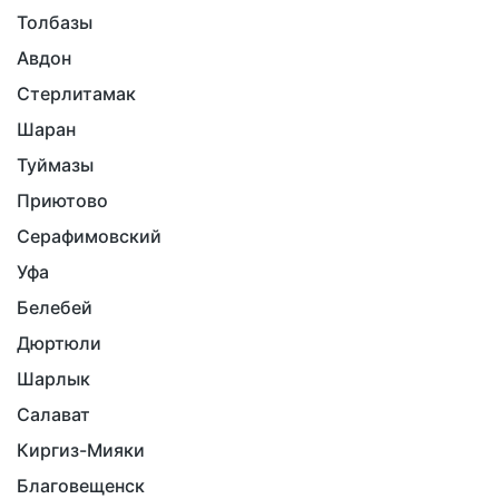
Толбазы
Авдон
Стерлитамак
Шаран
Туймазы
Приютово
Серафимовский
Уфа
Белебей
Дюртюли
Шарлык
Салават
Киргиз-Мияки
Благовещенск