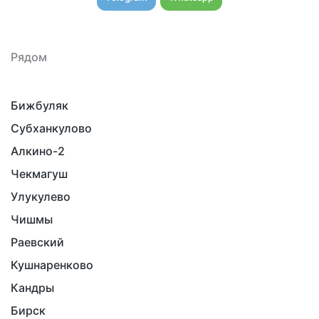
Рядом
Бижбуляк
Субханкулово
Алкино-2
Чекмагуш
Улукулево
Чишмы
Раевский
Кушнаренково
Кандры
Бирск