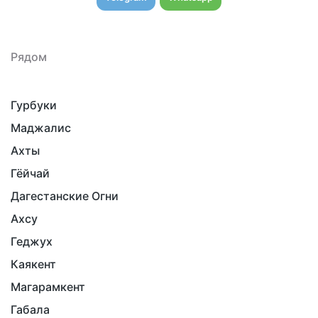
Рядом
Гурбуки
Маджалис
Ахты
Гёйчай
Дагестанские Огни
Ахсу
Геджух
Каякент
Магарамкент
Габала