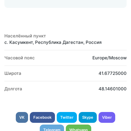
Населённый пункт
с. Касумкент, Республика Дагестан, Россия
Часовой пояс
Europe/Moscow
Широта
41.67725000
Долгота
48.14601000
VK
Facebook
Twitter
Skype
Viber
Telegram
Whatsapp