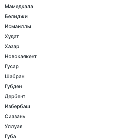
Мамедкала
Белиджи
Исмаиллы
Худат
Хазар
Новокаякент
Гусар
Шабран
Губден
Дербент
Избербаш
Сиазань
Уллуая
Губа