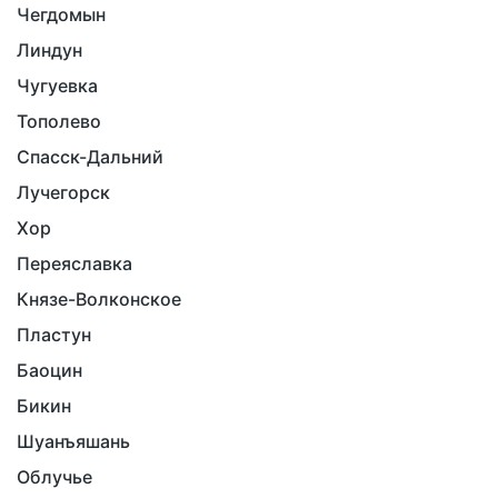
Чегдомын
Линдун
Чугуевка
Тополево
Спасск-Дальний
Лучегорск
Хор
Переяславка
Князе-Волконское
Пластун
Баоцин
Бикин
Шуанъяшань
Облучье