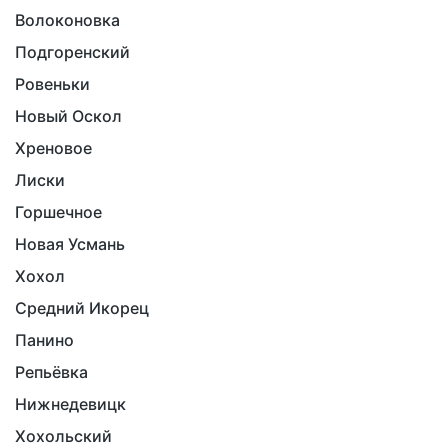
Волоконовка
Подгоренский
Ровеньки
Новый Оскол
Хреновое
Лиски
Горшечное
Новая Усмань
Хохол
Средний Икорец
Панино
Репьёвка
Нижнедевицк
Хохольский