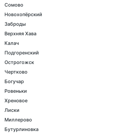
Сомово
Новохопёрский
Заброды
Верхняя Хава
Калач
Подгоренский
Острогожск
Чертково
Богучар
Ровеньки
Хреновое
Лиски
Миллерово
Бутурлиновка