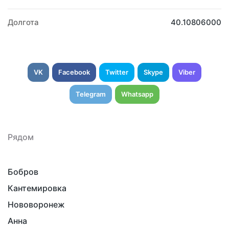
Долгота
40.10806000
VK
Facebook
Twitter
Skype
Viber
Telegram
Whatsapp
Рядом
Бобров
Кантемировка
Нововоронеж
Анна