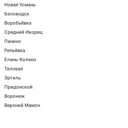
Новая Усмань
Беловодск
Воробьёвка
Средний Икорец
Панино
Репьёвка
Елань-Колено
Таловая
Эртиль
Придонской
Воронеж
Верхний Мамон