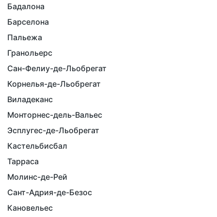
Бадалона
Барселона
Пальежа
Гранольерс
Сан-Фелиу-де-Льобрегат
Корнелья-де-Льобрегат
Виладеканс
Монторнес-дель-Вальес
Эсплугес-де-Льобрегат
Кастельбисбал
Тарраса
Молинс-де-Рей
Сант-Адрия-де-Безос
Кановельес