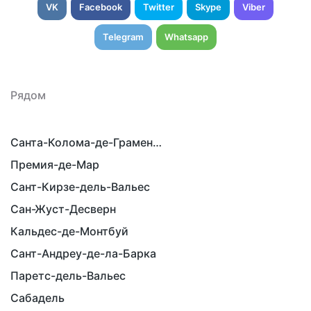
VK
Facebook
Twitter
Skype
Viber
Telegram
Whatsapp
Рядом
Санта-Колома-де-Граменет
Премия-де-Мар
Сант-Кирзе-дель-Вальес
Сан-Жуст-Десверн
Кальдес-де-Монтбуй
Сант-Андреу-де-ла-Барка
Паретс-дель-Вальес
Сабадель