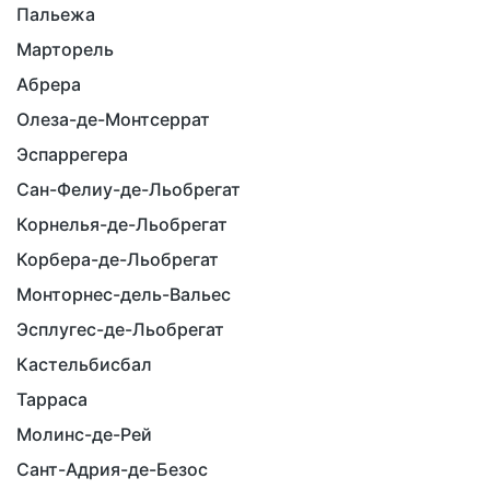
Пальежа
Марторель
Абрера
Олеза-де-Монтсеррат
Эспаррегера
Сан-Фелиу-де-Льобрегат
Корнелья-де-Льобрегат
Корбера-де-Льобрегат
Монторнес-дель-Вальес
Эсплугес-де-Льобрегат
Кастельбисбал
Тарраса
Молинс-де-Рей
Сант-Адрия-де-Безос