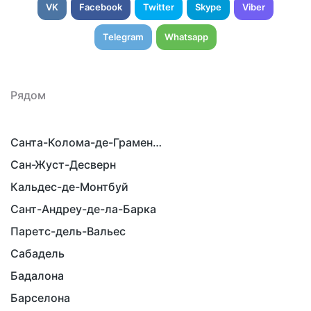
VK
Facebook
Twitter
Skype
Viber
Telegram
Whatsapp
Рядом
Санта-Колома-де-Граменет
Сан-Жуст-Десверн
Кальдес-де-Монтбуй
Сант-Андреу-де-ла-Барка
Паретс-дель-Вальес
Сабадель
Бадалона
Барселона