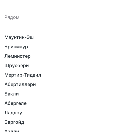
Рядом
Маунтин-Эш
Бринмаур
Леминстер
Шрусбери
Мертир-Тидвил
Абертиллери
Бакли
Абергеле
Ладлоу
Баргойд
Хадли