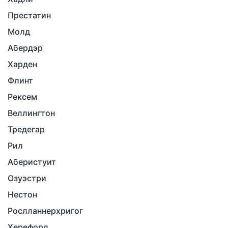
Престатин
Молд
Абердэр
Харден
Флинт
Рексем
Веллингтон
Тредегар
Рил
Аберистуит
Озуэстри
Нестон
Рослланнерхригог
Херефорд