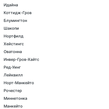
Идайна
Коттидж-Гров
Блумингтон
Шакопи
Нортфилд
Хейстингс
Оватонна
Инвер-Гров-Хайтс
Ред-Уинг
Лейквилл
Норт-Манкейто
Рочестер
Миннетонка
Манкейто