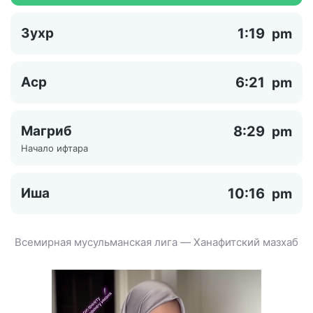
Зухр
1:19
pm
Аср
6:21
pm
Магриб
8:29
pm
Начало ифтара
Иша
10:16
pm
Всемирная мусульманская лига — Ханафитский мазхаб