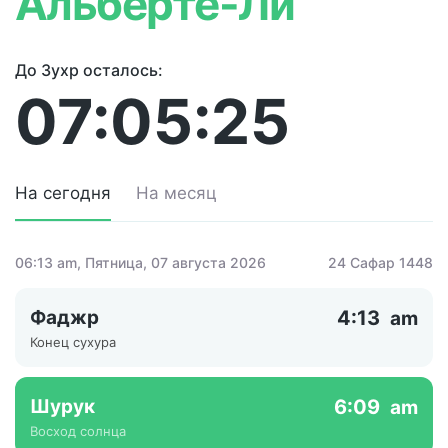
Альберте-Ли
До Зухр осталось:
07:05:25
На сегодня
На месяц
06:13 am
, Пятница, 07 августа 2026
24 Сафар 1448
Фаджр
4:13
am
Конец сухура
Шурук
6:09
am
Восход солнца